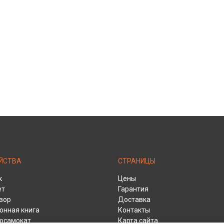
ЙСТВА
СТРАНИЦЫ
к
Цены
ет
Гарантия
зор
Доставка
онная книга
Контакты
осамокат
Карта сайта