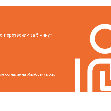
от 60 мин
о
?
от 40 мин
о
, перезвоним за 5 минут
от 60 мин
о
от 40 мин
о
от 60 мин
о
ое согласие на обработку моих
от 40 мин
о
от 60 мин
о