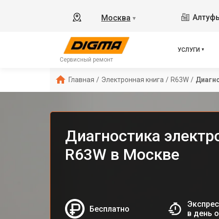
Алтуфь
Москва
▼
УСЛУГИ
Сервисный ремонт
Главная
/
Электронная книга
/
R63W
/
Диагн
Диагностика электр
R63W в Москве
Экспрес
Бесплатно
в день 