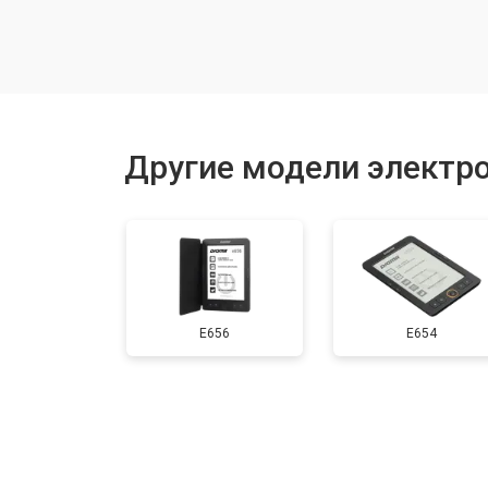
Ремонт/замена картоприемника(кар
Ремонт модуля управления
Другие модели электр
Замена панели управления
Замена NAND FLASH
E656
E654
Ремонт материнской платы
Прошивка