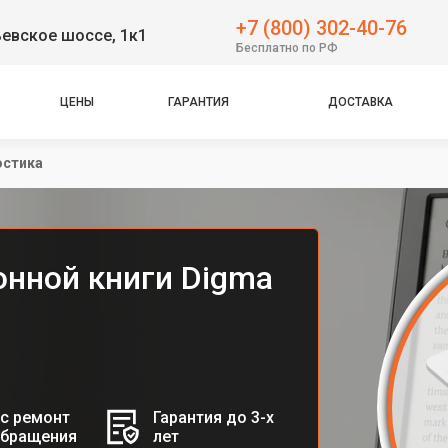
+7 (800) 302-40-76
евское шоссе, 1к1
Бесплатно по РФ
ЦЕНЫ
ГАРАНТИЯ
ДОСТАВКА
остика
онной книги Digma
с ремонт
Гарантия до 3-х
обращения
лет