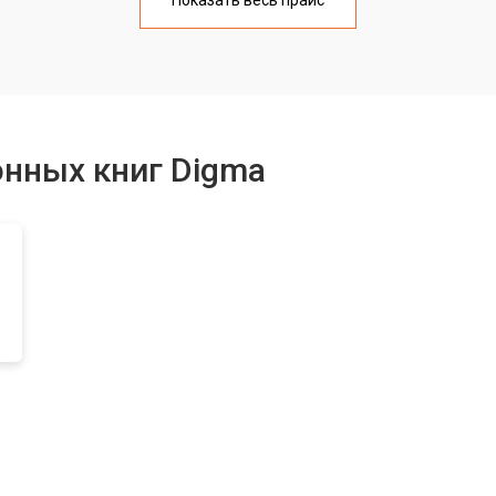
Показать весь прайс
тридера) sd
от 60 мин
о
от 40 мин
о
онных книг Digma
от 50 мин
о
от 40 мин
о
от 50 мин
о
от 40 мин
о