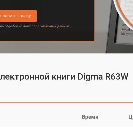
править заявку
 на обработку моих
персональных данных.
электронной книги Digma R63W
Время
Ц