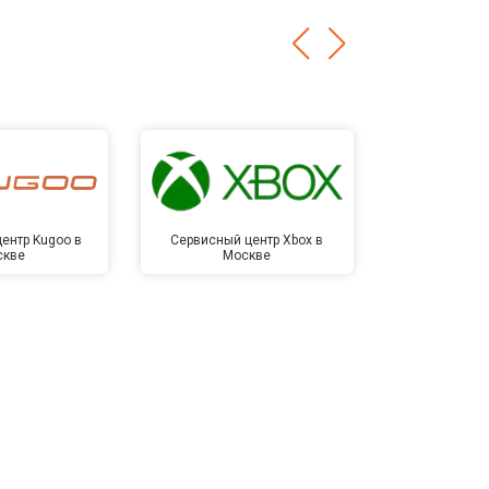
ентр Kugoo в
Сервисный центр Xbox в
Сервисный ц
скве
Москве
Мо