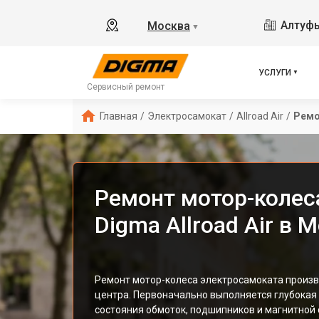
Алтуфь
Москва
▼
УСЛУГИ
Сервисный ремонт
Главная
/
Электросамокат
/
Allroad Air
/
Ремо
Ремонт мотор-колес
Digma Allroad Air в 
Ремонт мотор-колеса электросамоката произв
центра. Первоначально выполняется глубокая
состояния обмоток, подшипников и магнитной 