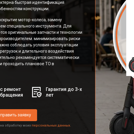
рактерна быстрая идентификация
бенностям конструкции.
скрытие мотор-колеса, замену
ием специального инструмента. Для
ся оригинальные запчасти и технологии
производителем. минимизировать риски
важно соблюдать условия эксплуатации
ерегрузок и длительного воздействия
ительно рекомендуется систематически
и проходить плановое ТО в
с ремонт
Гарантия до 3-х
обращения
лет
править заявку
 на обработку моих
персональных данных.