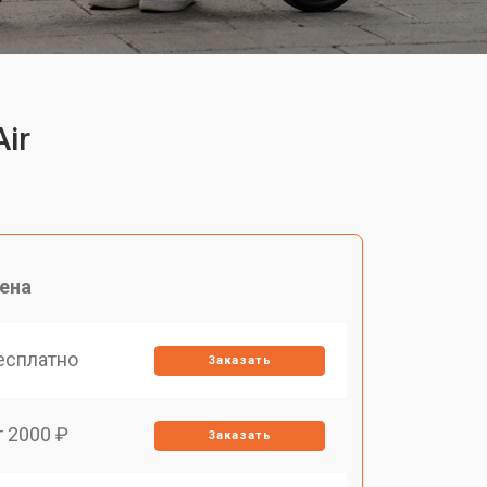
ir
ена
есплатно
Заказать
т 2000 ₽
Заказать