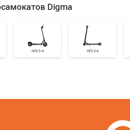
осамокатов Digma
от 50 мин
о
от 40 мин
о
HF8.5-4
HF5.5-6
овление)
от 80 мин
о
от 50 мин
о
от 60 мин
о
?
от 50 мин
о