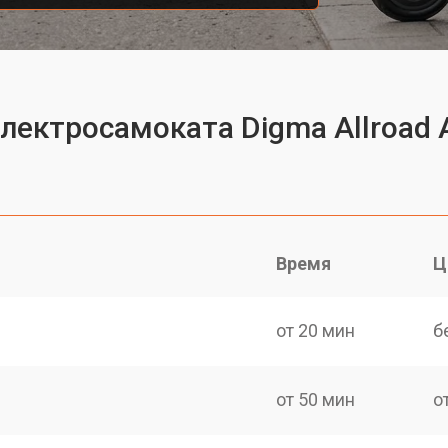
лектросамоката Digma Allroad A
Время
Ц
от 20 мин
б
от 50 мин
о