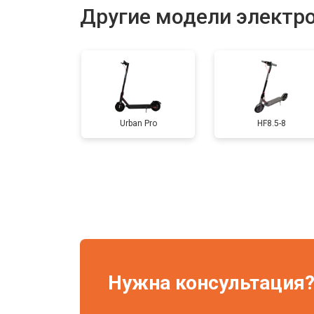
Другие модели электр
Замена подсветки
Гидроизоляция
Urban Pro
HF8.5-8
Ремонт платы управления (восстан
Замена корпуса
Замена аккумулятора
Нужна консультация
Замена камеры