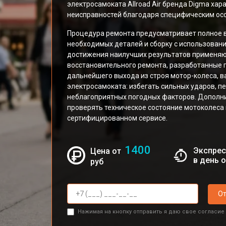
электросамоката Allroad Air бренда Digma ха
неисправностей благодаря специфическим осо
Процедура ремонта предусматривает полное в
необходимых деталей и сборку с использован
достижения наилучших результатов применяют
восстановительного ремонта, разработанные 
дальнейшего выхода из строя мотор-колеса, 
электросамоката: избегать сильных ударов, п
неблагоприятных погодных факторов. Дополн
проверять техническое состояние мотоколеса 
сертифицированном сервисе.
1400
Экспрес
Цена от
в день 
руб
От
Нажимая на кнопку отправить я даю свое согласие