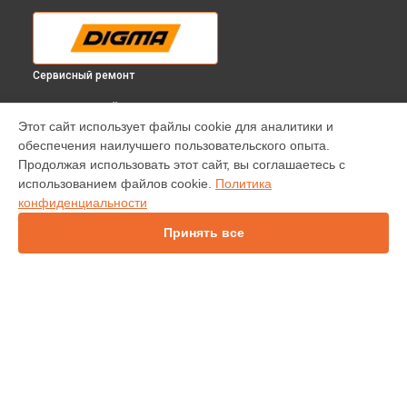
Сервисный ремонт
ВЫБЕРИ СВОЙ ГОРОД
Этот сайт использует файлы cookie для аналитики и
Замена аккумулятора планшета Citi Kids 10 Pink Digma в
обеспечения наилучшего пользовательского опыта.
Краснодаре
Продолжая использовать этот сайт, вы соглашаетесь с
Замена аккумулятора планшета Citi Kids 10 Pink Digma в
использованием файлов cookie.
Политика
Ростове-на-Дону
конфиденциальности
Замена аккумулятора планшета Citi Kids 10 Pink Digma в
Нижнем Новгороде
Принять все
Замена аккумулятора планшета Citi Kids 10 Pink Digma в
Новосибирске
Замена аккумулятора планшета Citi Kids 10 Pink Digma в
Челябинске
Замена аккумулятора планшета Citi Kids 10 Pink Digma в
УСТРОЙСТВА
Екатеринбурге
Замена аккумулятора планшета Citi Kids 10 Pink Digma в
Ноутбук
Казани
Планшет
Замена аккумулятора планшета Citi Kids 10 Pink Digma в
Телевизор