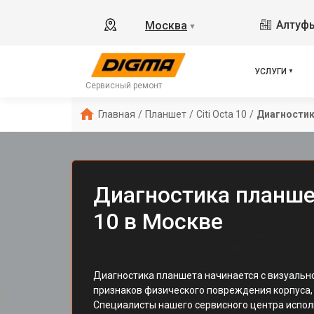
Алтуфь
Москва
▼
УСЛУГИ
Сервисный ремонт
Главная
/
Планшет
/
Citi Octa 10
/
Диагности
Диагностика планшет
10 в Москве
Диагностика планшета начинается с визуальн
признаков физического повреждения корпуса,
Специалисты нашего сервисного центра испо