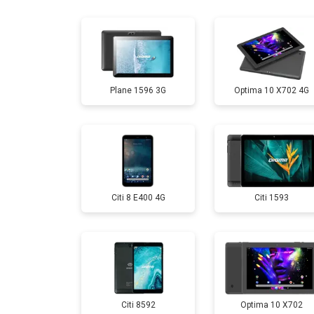
Замена дисплея (экрана)
Замена аккумулятора
Plane 1596 3G
Optima 10 X702 4G
Замена Wi-Fi
Замена материнской платы
Citi 8 E400 4G
Citi 1593
Замена кнопок
Citi 8592
Optima 10 X702