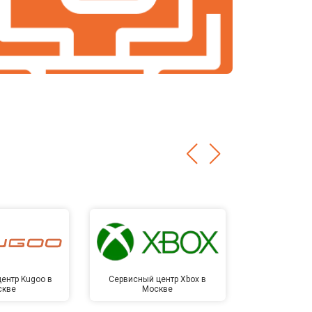
ентр Kugoo в
Сервисный центр Xbox в
Сервисный ц
скве
Москве
Мо