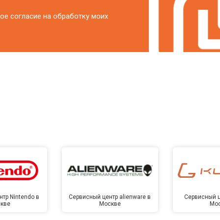
ое согласие на обработку моих
тр Nintendo в
Сервисный центр alienware в
Сервисный ц
кве
Москве
Мо