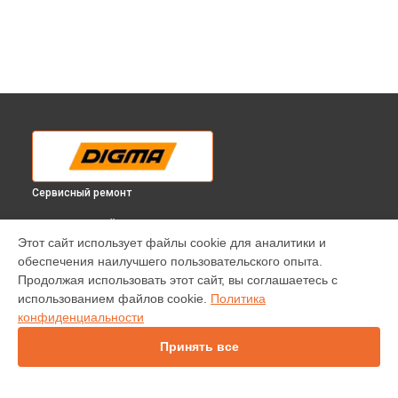
Сервисный ремонт
ВЫБЕРИ СВОЙ ГОРОД
Этот сайт использует файлы cookie для аналитики и
Замена материнской платы планшета Plane 1596 3G Digma
обеспечения наилучшего пользовательского опыта.
в
Краснодаре
Продолжая использовать этот сайт, вы соглашаетесь с
Замена материнской платы планшета Plane 1596 3G Digma
использованием файлов cookie.
Политика
в
Ростове-на-Дону
конфиденциальности
Замена материнской платы планшета Plane 1596 3G Digma
в
Нижнем Новгороде
Принять все
Замена материнской платы планшета Plane 1596 3G Digma
в
Новосибирске
Замена материнской платы планшета Plane 1596 3G Digma