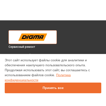
Сервисный ремонт
ВЫБЕРИ СВОЙ ГОРОД
Этот сайт использует файлы cookie для аналитики и
Замена модуля Wi-Fi телевизора DM-LED24MQ14 Digma в
обеспечения наилучшего пользовательского опыта.
Краснодаре
Продолжая использовать этот сайт, вы соглашаетесь с
Замена модуля Wi-Fi телевизора DM-LED24MQ14 Digma в
использованием файлов cookie.
Политика
Ростове-на-Дону
конфиденциальности
Замена модуля Wi-Fi телевизора DM-LED24MQ14 Digma в
Нижнем Новгороде
Принять все
Замена модуля Wi-Fi телевизора DM-LED24MQ14 Digma в
Новосибирске
Замена модуля Wi-Fi телевизора DM-LED24MQ14 Digma в
Челябинске