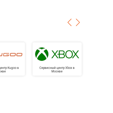
ентр Kugoo в
Сервисный центр Xbox в
Сервисный ц
скве
Москве
Мо