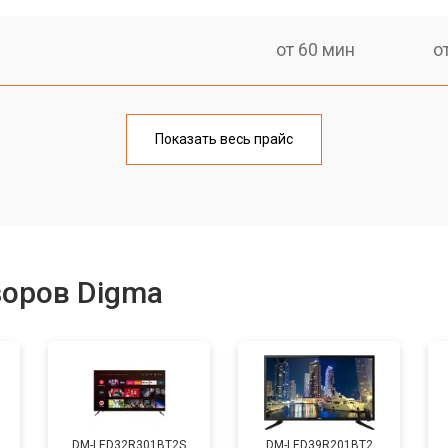
от 60 мин
о
от 90 мин
о
Показать весь прайс
от 70 мин
о
от 80 мин
о
зоров Digma
от 50 мин
о
от 80 мин
о
DM-LED32R301BT2S
DM-LED39R201BT2