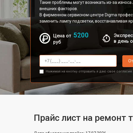
Такие проблемы могут возникать из-за износа
внешних факторов.
В фирменном сервисном центре Digma профес
заменить лампу подсветки, восстанавливая яр
5200
Экспрес
Цена от
в день 
руб
От
Нажимая на кнопку отправить я даю свое согласие
Прайс лист на ремонт