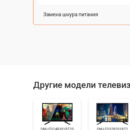
Замена шнура питания
Замена разъема питания
Замена шлейфа матрицы
Замена аудиоразъема
Другие модели телеви
Замена USB порта
Замена HDMI порта
DM-LED24R301BT2S
DM-LED32R201BT2