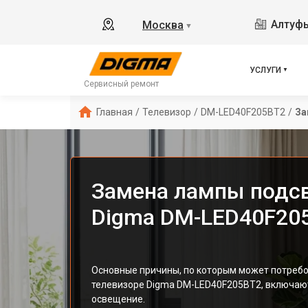
Алтуфь
Москва
▼
УСЛУГИ
Сервисный ремонт
Главная
/
Телевизор
/
DM-LED40F205BT2
/
За
Замена лампы подсв
Digma DM-LED40F20
Основные причины, по которым может потребо
телевизоре Digma DM-LED40F205BT2, включаю
освещение.