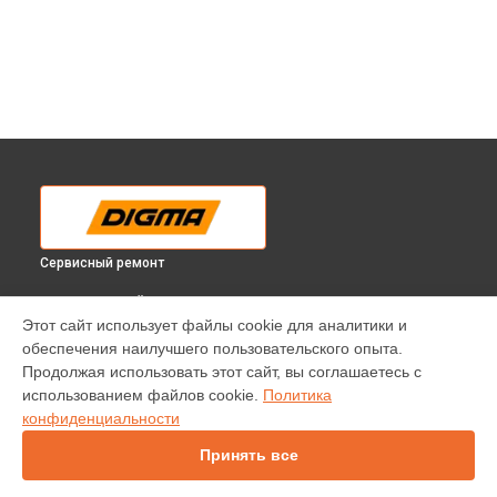
Сервисный ремонт
ВЫБЕРИ СВОЙ ГОРОД
Этот сайт использует файлы cookie для аналитики и
Замена разъема питания телевизора DM-LED43F302BT2S
обеспечения наилучшего пользовательского опыта.
Digma в
Краснодаре
Продолжая использовать этот сайт, вы соглашаетесь с
Замена разъема питания телевизора DM-LED43F302BT2S
использованием файлов cookie.
Политика
Digma в
Ростове-на-Дону
конфиденциальности
Замена разъема питания телевизора DM-LED43F302BT2S
Digma в
Нижнем Новгороде
Принять все
Замена разъема питания телевизора DM-LED43F302BT2S
Digma в
Новосибирске