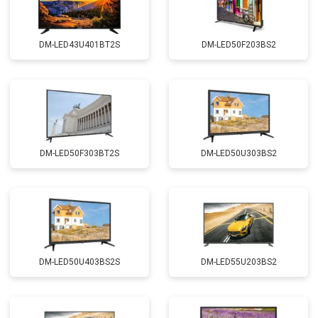
DM-LED43U401BT2S
DM-LED50F203BS2
DM-LED50F303BT2S
DM-LED50U303BS2
DM-LED50U403BS2S
DM-LED55U203BS2