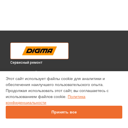
Сервисный ремонт
ВЫБЕРИ СВОЙ ГОРОД
Этот сайт использует файлы cookie для аналитики и
Замена ИК-приемника телевизора DM-LED55UQ31 Digma в
обеспечения наилучшего пользовательского опыта.
Краснодаре
Продолжая использовать этот сайт, вы соглашаетесь с
Замена ИК-приемника телевизора DM-LED55UQ31 Digma в
использованием файлов cookie.
Политика
Ростове-на-Дону
конфиденциальности
Замена ИК-приемника телевизора DM-LED55UQ31 Digma в
Нижнем Новгороде
Принять все
Замена ИК-приемника телевизора DM-LED55UQ31 Digma в
Новосибирске