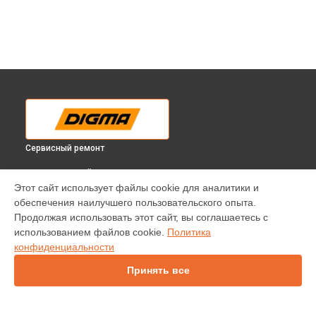
Сервисный ремонт
ВЫБЕРИ СВОЙ ГОРОД
Этот сайт использует файлы cookie для аналитики и
Прошивка телевизора DM-LED65UQ33 Digma в
обеспечения наилучшего пользовательского опыта.
Краснодаре
Продолжая использовать этот сайт, вы соглашаетесь с
Прошивка телевизора DM-LED65UQ33 Digma в
Ростове-на-
использованием файлов cookie.
Политика
Дону
конфиденциальности
Прошивка телевизора DM-LED65UQ33 Digma в
Нижнем
Новгороде
Принять все
Прошивка телевизора DM-LED65UQ33 Digma в
Новосибирске
Прошивка телевизора DM-LED65UQ33 Digma в
Челябинске